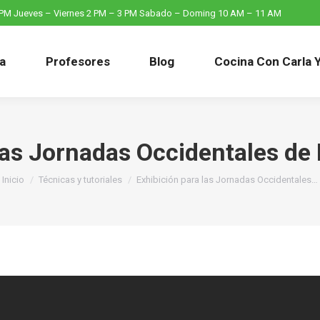
4 PM Jueves – Viernes 2 PM – 3 PM Sabado – Doming 10 AM – 11 AM
ia
Profesores
Blog
Cocina Con Carla 
las Jornadas Occidentales de
Inicio
Técnicas y tutoriales
Exhibición para las Jornadas Occidentales…