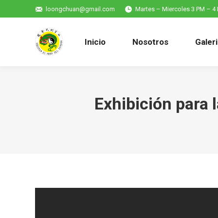
loongchuan@gmail.com
Martes – Miercoles 3 PM – 
Inicio
Nosotros
Galer
Exhibición para 
Estás aquí: