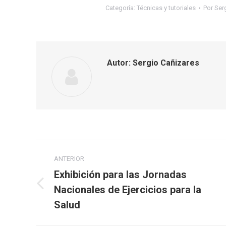
Categoría:
Técnicas y tutoriales
Por
Ser
Autor:
Sergio Cañizares
Navegación
ANTERIOR
entre
Exhibición para las Jornadas
Nacionales de Ejercicios para la
Publicación
publicaciones
anterior:
Salud