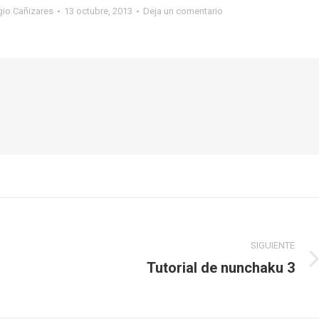
gio Cañizares
13 octubre, 2013
Deja un comentario
SIGUIENTE
Tutorial de nunchaku 3
Publicación
siguiente: